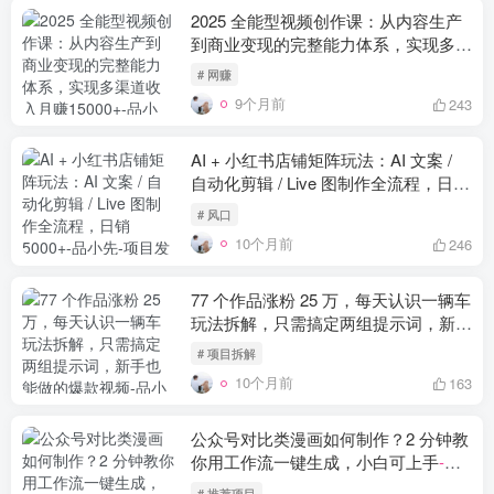
2025 全能型视频创作课：从内容生产
到商业变现的完整能力体系，实现多渠
道收入月赚15000+
-品小先项目发源地
# 网赚
9个月前
243
AI + 小红书店铺矩阵玩法：AI 文案 /
自动化剪辑 / Live 图制作全流程，日销
5000+
-品小先项目发源地
# 风口
10个月前
246
77 个作品涨粉 25 万，每天认识一辆车
玩法拆解，只需搞定两组提示词，新手
也能做的爆款视频
-品小先项目发源地
# 项目拆解
10个月前
163
公众号对比类漫画如何制作？2 分钟教
你用工作流一键生成，小白可上手
-品
小先项目发源地
# 推荐项目