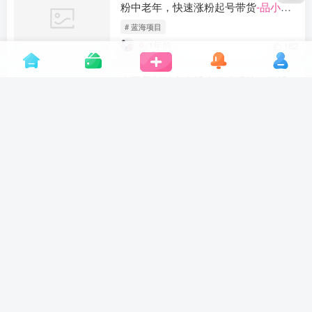
粉中老年，快速涨粉起号带货
-品小先
项目发源地
# 蓝海项目
1年前
162
全网最新抖音直播小游戏玩法，开播2
小时，躺赚1000+
-品小先项目发源地
# 风口项目
1年前
239
小红书留言评论，0.5元/条，一分钟一
单，多劳多得，收益无上限
-品小先项
目发源地
# 推荐项目
1年前
90
视频号手绘情感语录玩法3.0，视频条
条爆款，轻松日入300+
-品小先项目发
源地
# 蓝海项目
1年前
169