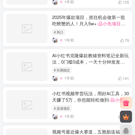
1年前
135
2025年爆款项目，抓住机会做第一批
吃螃蟹的人！月入5w+
-品小先项目发
源地
# 风口
1年前
79
AI小红书克隆爆款教辅资料笔记全新玩
法，0门槛0成本，一天十分钟发发笔
记轻松日入1000+（全新思路+附教辅
# 长期稳定
资料）
-品小先项目发源地
1年前
141
小红书视频带货玩法，用好AI工具，30
天赚了5万，你也能轻松做到
-品小先项
目发源地
# 蓝海项目
1年前
104
视频号最近爆火赛道，五胞胎送福，圈