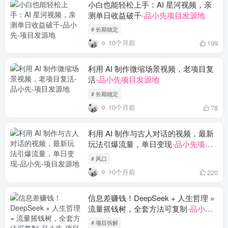
小白也能轻松上手：AI 星河视频，亲
测单日收益破千
-品小先项目发源地
# 长期稳定
10个月前
199
利用 AI 制作微缩场景视频，老项目复
活
-品小先项目发源地
# 长期稳定
10个月前
78
利用 AI 制作与古人对话的视频，最新
玩法引爆流量，单日变现
-品小先项目
发源地
# 风口
10个月前
220
信息差赚钱！DeepSeek + 人生哲理 =
流量摇钱树，全套方法可复制
-品小先
项目发源地
# 项目拆解