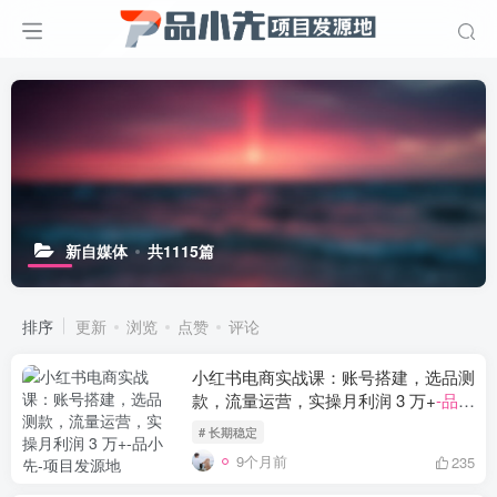
新自媒体
共1115篇
排序
更新
浏览
点赞
评论
小红书电商实战课：账号搭建，选品测
款，流量运营，实操月利润 3 万+
-品小
先项目发源地
# 长期稳定
9个月前
235