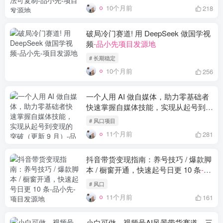
10个月前
218
破局冷门赛道! 用 DeepSeek 做国学视
频
-品小先项目发源地
# 长期稳定
10个月前
256
一个人用 AI 做自媒体，助力零基础者
快速掌握自媒体技能，实现从起号到变
现的突破（更新 9 月）
-品小先项目发
# 风口项目
源地
11个月前
281
抖音带货变现指南：养号技巧 / 爆款脚
本 / 橱窗开通，快速起号日更 10 条
-品
小先项目发源地
# 风口
11个月前
161
小白可做，视频号AI风景带货赛道，三