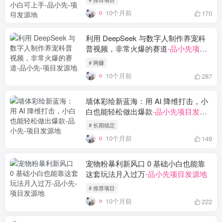
10个月前
170
利用 DeepSeek 与数字人制作养宠科
普视频，非常火爆的赛道
-品小先项目
发源地
# 网赚
10个月前
287
墙体彩绘新蓝海：用 AI 降维打击，小
白也能轻松做出爆款
-品小先项目发源
地
# 长期稳定
10个月前
149
宠物粉暴利新风口 0 基础小白也能靠
这套玩法月入过万
-品小先项目发源地
# 推荐项目
10个月前
222