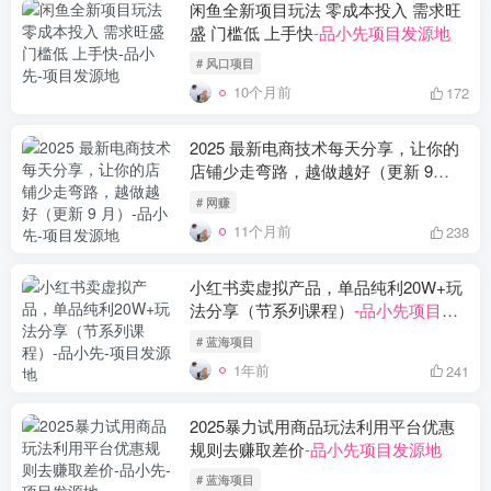
闲鱼全新项目玩法 零成本投入 需求旺
盛 门槛低 上手快
-品小先项目发源地
# 风口项目
10个月前
172
2025 最新电商技术每天分享，让你的
店铺少走弯路，越做越好（更新 9
月）
-品小先项目发源地
# 网赚
11个月前
238
小红书卖虚拟产品，单品纯利20W+玩
法分享（节系列课程）
-品小先项目发
源地
# 蓝海项目
1年前
241
2025暴力试用商品玩法利用平台优惠
规则去赚取差价
-品小先项目发源地
# 蓝海项目