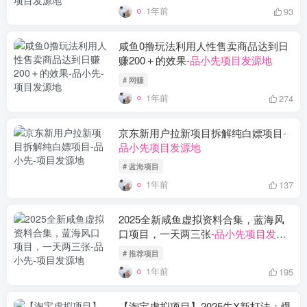
1年前
93
咸鱼0撸玩法利用人性售卖商品达到日
赚200＋的效果
-品小先项目发源地
# 网赚
1年前
274
京东新用户拉新项目拆解纯白嫖项目
-
品小先项目发源地
# 蓝海项目
1年前
137
2025全新咸鱼虚拟资料合集，蓝海风
口项目，一天两三张
-品小先项目发源
地
# 推荐项目
1年前
195
【淘宝虚拟项目】2025牛X新打法：爆