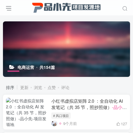
电商运营
共154篇
排序
更新
浏览
点赞
评论
小红书虚拟店矩阵 2.0 ：全自动化 AI
发笔记（共 35 节，照抄照做）
-品小先
项目发源地
# 风口项目
9个月前
127