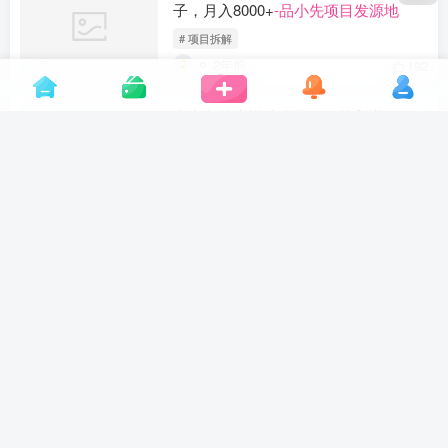
子，月入8000+
-品小先项目发源地
# 项目拆解
2年前
192
京东备件库搬砖项目，一单利润100-
300+
-品小先项目发源地
# 风口项目
2年前
233
拼多多虚拟店项目，电脑挂机自动发
货
-品小先项目发源地
# 风口
2年前
93
拼多多虚拟项目，单人月入3W+，实
操落地项目
-品小先项目发源地
# 项目拆解
2年前
249