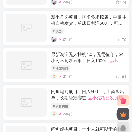
2年前
174
新手首选项目，拼多多虚拟店，电脑挂
机自动发货，单店日利润500+，可批
量放大操作
-品小先项目发源地
# 风口
2年前
70
最新淘宝无人挂机4.0，无需值守，24
小时不间断直播，日入1000+
-品小先
项目发源地
# 推荐项目
2年前
184
闲鱼电商项目，日入500＋，上架即出
单，长期稳定赛道
-品小先项目发源地
# 项目拆解
2年前
231
闲鱼虚拟项目，一个人就可以干的野路