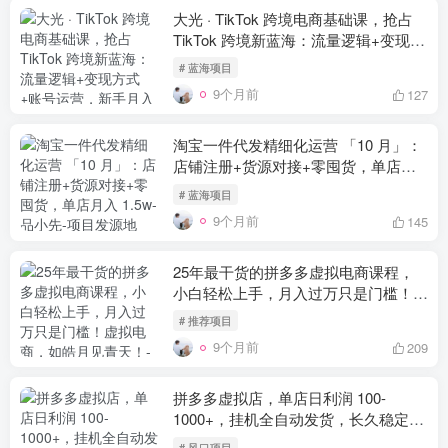
大光 · TikTok 跨境电商基础课，抢占
TikTok 跨境新蓝海：流量逻辑+变现方
式+账号运营，新手月入 1 万+
-品小先
# 蓝海项目
项目发源地
9个月前
127
淘宝一件代发精细化运营 「10 月」：
店铺注册+货源对接+零囤货，单店月
入 1.5w
-品小先项目发源地
# 蓝海项目
9个月前
145
25年最干货的拼多多虚拟电商课程，
小白轻松上手，月入过万只是门槛！虚
拟电商，如皓月见青天！
-品小先项目
# 推荐项目
发源地
9个月前
209
拼多多虚拟店，单店日利润 100-
1000+，挂机全自动发货，长久稳定新
手首选项目，可批量放大操作
-品小先
# 风口项目