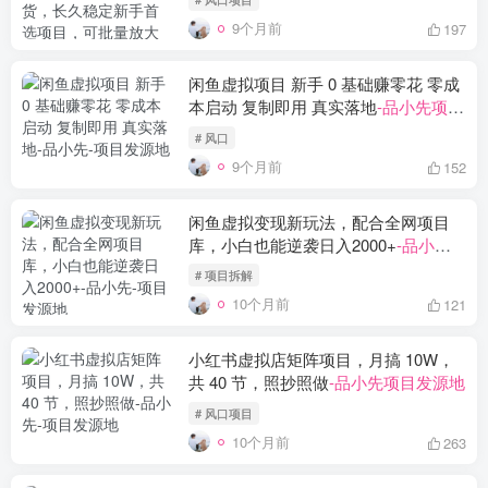
项目发源地
9个月前
197
闲鱼虚拟项目 新手 0 基础赚零花 零成
本启动 复制即用 真实落地
-品小先项目
发源地
# 风口
9个月前
152
闲鱼虚拟变现新玩法，配合全网项目
库，小白也能逆袭日入2000+
-品小先
项目发源地
# 项目拆解
10个月前
121
小红书虚拟店矩阵项目，月搞 10W，
共 40 节，照抄照做
-品小先项目发源地
# 风口项目
10个月前
263