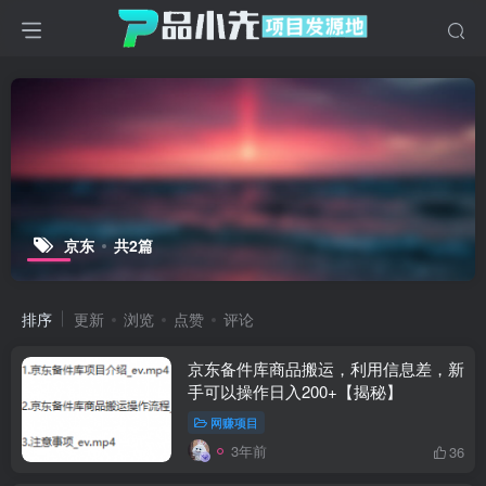
京东
共2篇
排序
更新
浏览
点赞
评论
京东备件库商品搬运，利用信息差，新
手可以操作日入200+【揭秘】
网赚项目
3年前
36