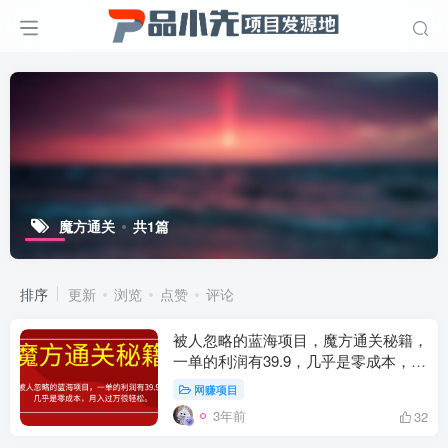
魔方通关
共1篇
排序
更新
浏览
点赞
评论
被人忽略的蓝海项目，魔方通关秘籍，
一单的利润有39.9，几乎是零成本，月
入过万很轻松【揭秘】
网赚项目
3年前
32