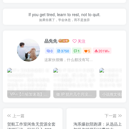
If you get tired, learn to rest, not to quit.
如果你累了，学会休息，而不是放弃
品先先
关注
0
3750
1
5
201W+
这家伙很懒，什么都没有写...
VP-n【白鲸加速器】在国内也能刷油管、Instagram，我送你无限免费流量 永久免费-知名技术官-品小先项目发源地
做 IP 切片几个月没赚到什么钱，蹭上热点，靠一个视频赚了二十万-品小先项目发源地
上一篇
下一篇
贺航工作室闲鱼无货源全套
淘系爆款陪跑课：从选品上