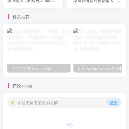
详细玩法，轻松日入 800+，
架操作链接到付费放大、全
长期稳定副业项目
店运营、打爆款、系统做好
店
相关推荐
悟空浏览器拉新，一单9元，抖音旗下软件，市场前景大，不内卷，收益可观-品小先项目发源地
用DeepSeek做宫崎骏风格飞
评论
抢沙发
欢迎您留下宝贵的见解！
提交