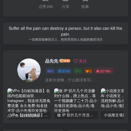
点赞
290
分享
收藏
Suffer all the pain can destroy a person, but it also can kill the
pain.
一切痛苦能够毁灭人，然而受苦的人也能把痛苦消灭
品先先
关注
0
3750
1
5
201W+
这家伙很懒，什么都没有写...
VP-n【白鲸加速器】在国内也能刷油管、Instagram，我送你无限免费流量 永久免费-知名技术官-品小先项目发源地
做 IP 切片几个月没赚到什么钱，蹭上热点，靠一个视频赚了二十万-品小先项目发源地