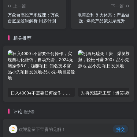
上一篇
下一篇
万象台高投产系统课：万象
电商盈利 8 大体系：产品做
台底层逻辑解析 用多计划 多
强​ · 爆款产品策划系统升级
工具配合 投出高投产
线上课，全盘布局更能实现
利润突破（共 20 节）
相关推荐
日入4000+不需要任何操作，实现自动化赚钱，自动托管，2024无脑操作5.0，跪赚项目-知名技术官-品小先项目发源地
别再
评论
抢沙发
欢迎您留下宝贵的见解！
提交