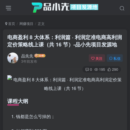
首页
网赚项目
正文
电商盈利 8 大体系：利润篇 · 利润定准电商高利润
定价策略线上课（共 16 节）
-品小先项目发源地
品先先
关注
私信
3年前发布
0
195
290
课程大纲
钱都是怎么亏掉的；