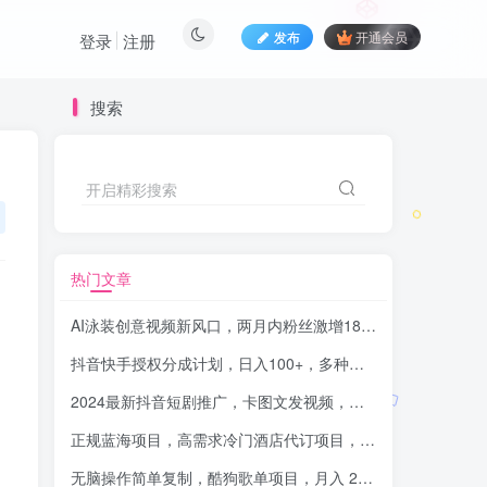
发布
开通会员
登录
注册
搜索
开启精彩搜索
热门文章
AI泳装创意视频新风口，两月内粉丝激增18.2万，高效变现策略揭秘！
抖音快手授权分成计划，日入100+，多种推广方式
-品小先项
2024最新抖音短剧推广，卡图文发视频，直接无脑搬，百分百不违规，轻松月入1W+(随时和谐)
正规蓝海项目，高需求冷门酒店代订项目，简单无脑可长期稳定项目【揭秘】
无脑操作简单复制，酷狗歌单项目，月入 2W+，可放大
-品小