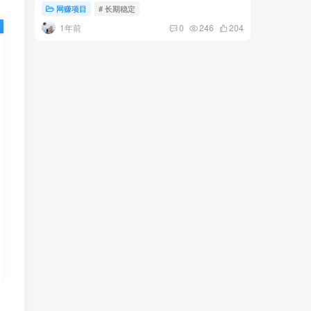
网赚项目
# 长期稳定
网赚项
1年前
2年
0
246
204