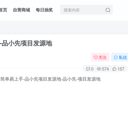
首页
自营商城
每日抽奖
-品小先项目发源地
关注
私信
0
574
157