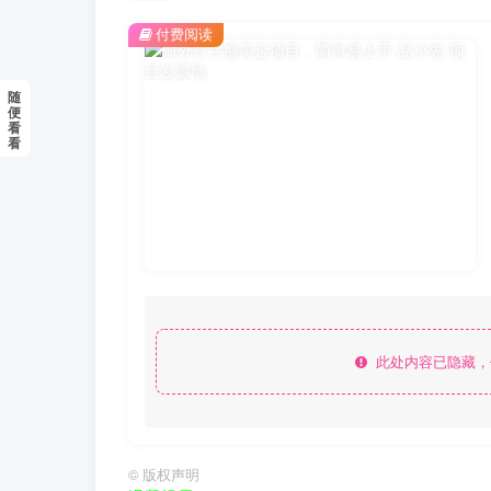
付费阅读
随
便
看
看
此处内容已隐藏，
©
版权声明