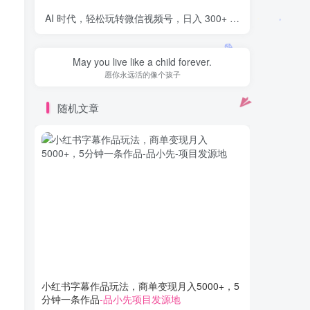
AI 时代，轻松玩转微信视频号，日入 300+ 不是梦
-品小先项
The best way out is always through.
一路走到底，你就会发现那个最佳出口
随机文章
小红书字幕作品玩法，商单变现月入5000+，5
微信批量
分钟一条作品
-品小先项目发源地
三百+
-