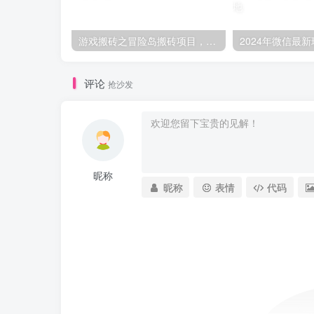
游戏搬砖之冒险岛搬砖项目，一天多号收入100+，简单易上手，0投入-品小先项目发源地
评论
抢沙发
昵称
昵称
表情
代码