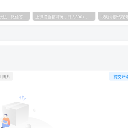
2024年微信最新玩法，微信答题掘金9.0玩法出炉，靠复制粘贴，只需简单回答问题，每月稳入5000+-品小先项目发源地
上班摸鱼都可玩，日入300+，无门槛聊天挣零花钱-品小先项目发源地
图片
提交评