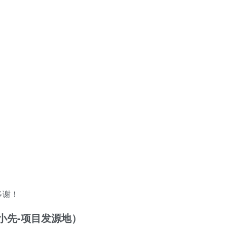
多谢！
/（品小先-项目发源地）