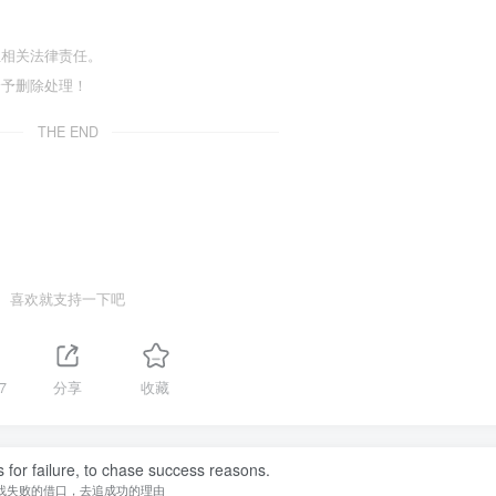
担相关法律责任。
给予删除处理！
THE END
喜欢就支持一下吧
7
分享
收藏
 make choices and you don't look back.
生很简单，做了决定就不要后悔