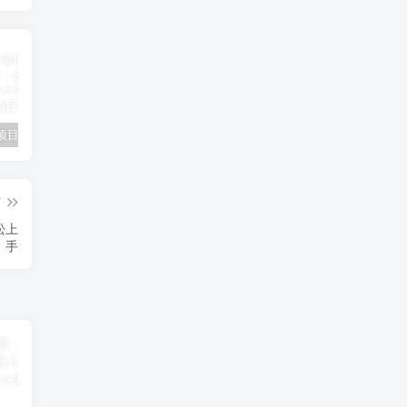
小说推文项目进阶版： AI 小说推文，从零到一全流程拆解-品小先项目发源地
抖音无人直播小游戏熊二， 单日收益500+，不封直播，收益稳定，轻松月入5w+，建议小白一定要做的项目-品小先项目发源地
无人直播电影新玩法 24 小时循环播放每天收益两千，小白闭眼干-品小先项目发源地
篇
松上
手