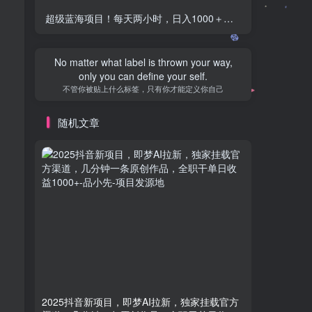
超级蓝海项目！每天两小时，日入‌1000＋，卖电商课程，小白也能轻‌松，月入上万
Sometimes you have to be your own hero.
有时候必须做自己的英雄
随机文章
2025抖音新项目，即梦AI拉新，独家挂载官方
《AI×
渠道，几分钟一条原创作品，全职干单日收益
小院3.