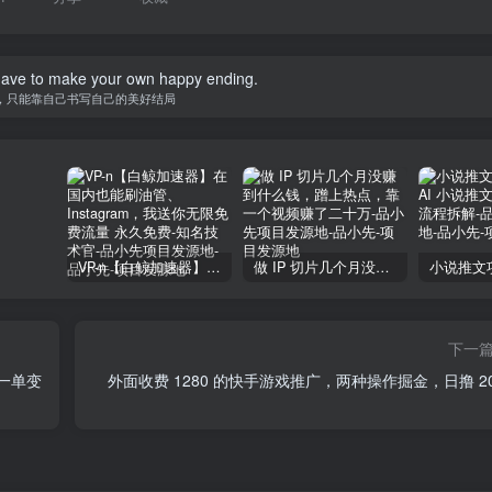
ween you and your dreams is a lot of hard work.
你的梦想之间的唯一的东西就是奋力拼搏
VP-n【白鲸加速器】在国内也能刷油管、Instagram，我送你无限免费流量 永久免费-知名技术官-品小先项目发源地
做 IP 切片几个月没赚到什么钱，蹭上热点，靠一个视频赚了二十万-品小先项目发源地
下一
一单变
外面收费 1280 的快手游戏推广，两种操作掘金，日撸 20