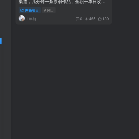
1000+
-品小先项目发源地
先项目发
网赚项目
# 风口
网赚项
1年前
1年
0
465
130