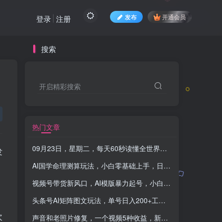
发布
开通会员
登录
注册
搜索
开启精彩搜索
热门文章
09月23日，星期二，每天60秒读懂全世界！-品小先项目发源地
AI国学命理测算玩法，小白零基础上手，日入500+
-品小先项
视频号带货新风口，AI模版暴力起号，小白也可以轻松上手，月入过万
头条号AI矩阵图文玩法，单号日入200+工作室月入5W+【揭秘】
次
声音和老照片修复，一个视频5种收益，新年冷门且小有门槛的副业【揭秘】