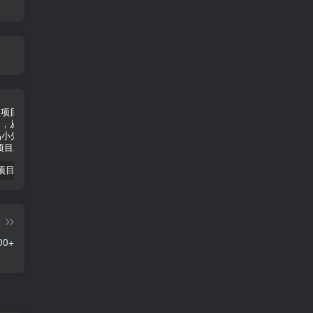
小说推文项目进阶版： AI 小说推文，从零到一全流程拆解-品小先项目发源地
抖音无人直播小游戏熊二， 单日收益500+，不封直播，收益稳定，轻松月入5w+，建议小白一定要做的项目-品小先项目发源地
无人直播电影新玩法 24 小时循环播放每天收益两千，小白闭眼干-品小先项目发源地
篇
0+