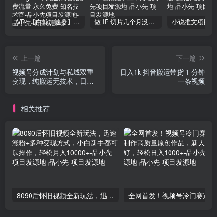
VP-n【白鲸加速器】在国内也能刷油管、Instagram，我送你无限免费流量 永久免费-知名技术官-品小先项目发源地
做 IP 切片几个月没赚到什么钱，蹭上热点，靠一个视频赚了二十万-品小先项目发源地
上一篇
下一篇
视频号分成计划与私域双重
日入1k 抖音搬运带货 1 分钟
变现，纯搬运无技术，日入
一条视频
3~5 位数
相关推荐
8090后怀旧视频全新玩法，迅速涨粉+多种变现方式，小白新手都可以操作，轻松月入10000+-品小先项目发源地
全网首