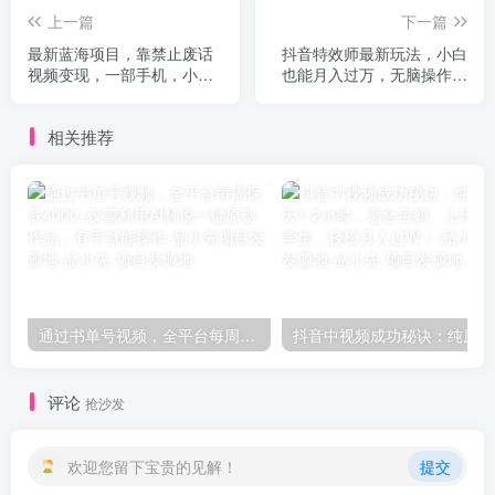
上一篇
下一篇
最新蓝海项目，靠禁止废话
抖音特效师最新玩法，小白
视频变现，一部手机，小白
也能月入过万，无脑操作保
轻松月入过万！
姆级教程
相关推荐
通过书单号视频，全平台每周保底4000+仅需利用AI解说一键原创作品，有手就能操作-品小先项目发源地
抖音中
评论
抢沙发
欢迎您留下宝贵的见解！
提交