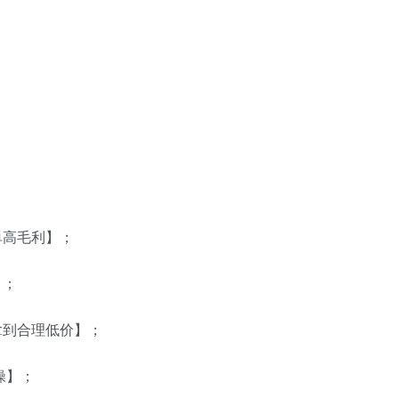
单高毛利】；
】；
拿到合理低价】；
操】；