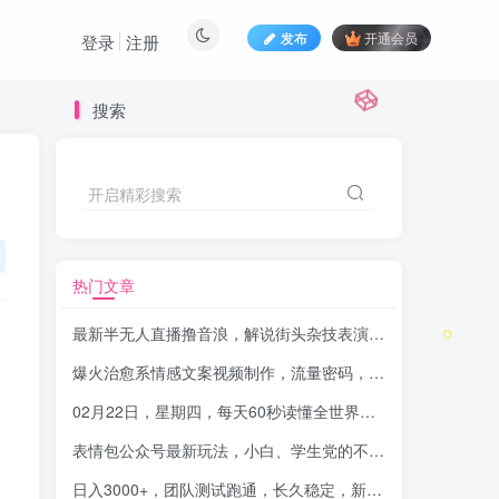
发布
开通会员
登录
注册
搜索
开启精彩搜索
热门文章
最新半无人直播撸音浪，解说街头杂技表演，平均每天收益500+
爆火治愈系情感文案视频制作，流量密码，冷门赛道，小白轻松上手月入过万保姆级
02月22日，星期四，每天60秒读懂全世界！-品小先项目发源地
表情包公众号最新玩法，小白、学生党的不二之选，模板加持快速制作，每天十分钟，日入500+
日入3000+，团队测试跑通，长久稳定，新手当天变现，可全职，可兼职