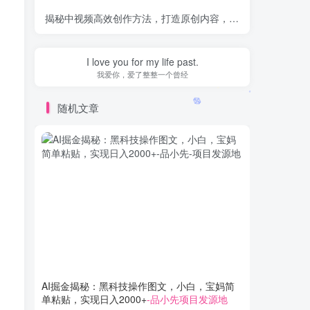
揭秘中视频高效创作方法，打造原创内容，3天快速启号狂赚收益
I love you for my life past.
我爱你，爱了整整一个曾经
随机文章
AI掘金揭秘：黑科技操作图文，小白，宝妈简
全网爆火
单粘贴，实现日入2000+
-品小先项目发源地
100%过