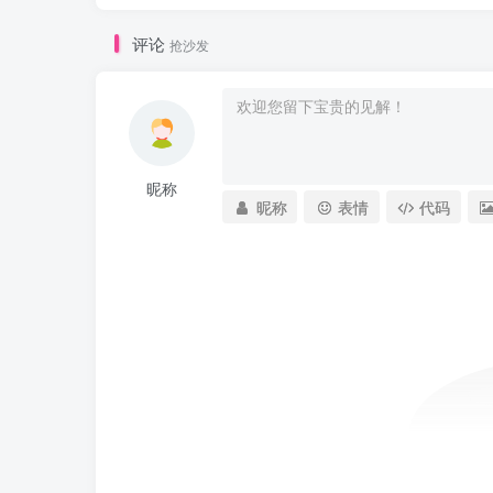
评论
抢沙发
昵称
昵称
表情
代码