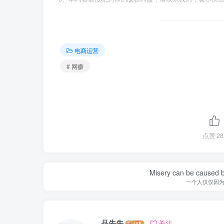
电商运营
# 网赚
点赞
28
Misery can be caused b
一个人仅仅因
品先先
关注