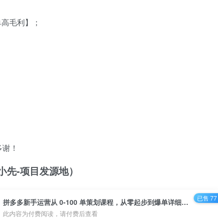
单高毛利】；
多谢！
/（品小先-项目发源地）
已售 77
拼多多新手运营从 0-100 单策划课程，从零起步到爆单详细教程 - 资源之家
此内容为付费阅读，请付费后查看