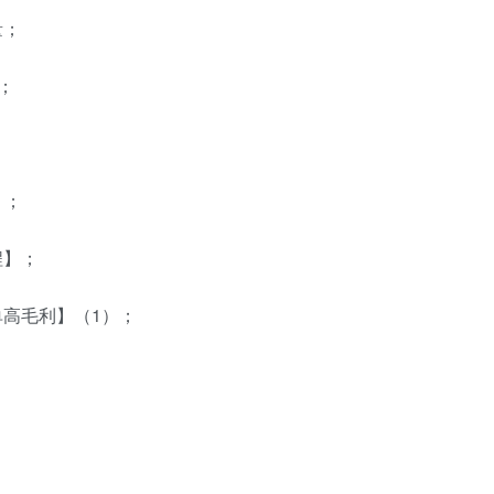
量；
；
】；
程】；
高毛利】（1）；
；