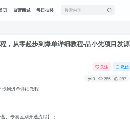
首页
自营商城
每日抽奖
划课程，从零起步到爆单详细教程
-品小先项目发源
关注
私信
0
285
287
专营、专卖区别开通流程】；