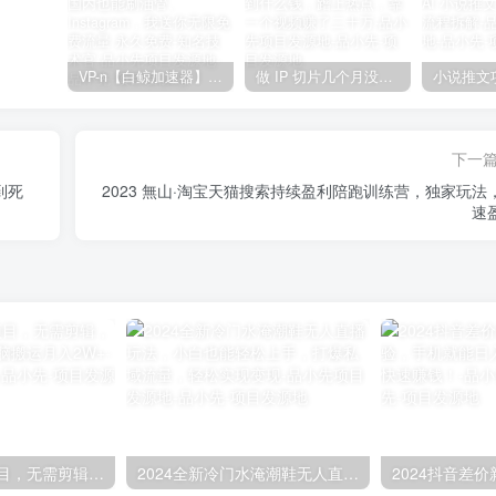
VP-n【白鲸加速器】在国内也能刷油管、Instagram，我送你无限免费流量 永久免费-知名技术官-品小先项目发源地
做 IP 切片几个月没赚到什么钱，蹭上热点，靠一个视频赚了二十万-品小先项目发源地
下一
到死
2023 無山·淘宝天猫搜索持续盈利陪跑训练营，独家玩法
速
2024最新蓝海项目，无需剪辑，京东图文短视频无脑搬运月入2W+-品小先项目发源地
2024全新冷门水淹潮鞋无人直播玩法，小白也能轻松上手，打爆私域流量，轻松实现变现-品小先项目发源地