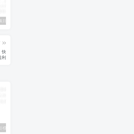
小说推文项目进阶版： AI 小说推文，从零到一全流程拆解-品小先项目发源地
抖音无人直播小游戏熊二， 单日收益500+，不封直播，收益稳定，轻松月入5w+，建议小白一定要做的项目-品小先项目发源地
无人直播电影新玩法 24 小时循环播放每天收益两千，小白闭眼干-品小先项目发源地
篇
，快
盈利
2024抖音差价新模式，无需经验，手机就能日入300+，新手也能快速赚钱！-品小先项目发源地
使用AI软件修改舞蹈视频，视频号一条视频涨粉3000+，条条原创，流量巨大-品小先项目发源地