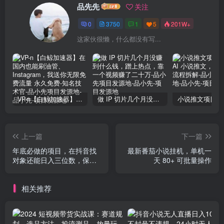
品先先
关注
0
3750
1
5
201W+
这家伙很懒，什么都没有写...
VP-n【白鲸加速器】在国内也能刷油管、Instagram，我送你无限免费流量 永久免费-知名技术官-品小先项目发源地
做 IP 切片几个月没赚到什么钱，蹭上热点，靠一个视频赚了二十万-品小先项目发源地
上一篇
下一篇
年底必做的项目，在抖音找
最新番茄小说挂机，单机一
对象还能日入三位数，保姆
天 80+ 可批量操作
级项目拆解
相关推荐