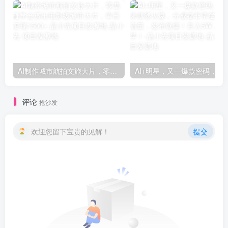
AI制作城市航拍文旅大片，零基础学会剪出电影级城市大片，单日变现1500+-品小先项目发源地
AI+明星，又一爆款密码，明星本来就够火爆，分成都非常猛，泼天流
评论
抢沙发
欢迎您留下宝贵的见解！
提交