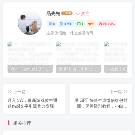
品先先
关注
0
3750
1
5
201W+
这家伙很懒，什么都没有写...
VP-n【白鲸加速器】在国内也能刷油管、Instagram，我送你无限免费流量 永久免费-知名技术官-品小先项目发源地
做 IP 切片几个月没赚到什么钱，蹭上热点，靠一个视频赚了二十万-品小先项目发源地
上一篇
下一篇
月入 3W，最新游戏黄牛通
用 GPT 快速生成微信红包封
过伤感文字引流暴力变现
面，保姆级别教程，小白看
完即可上手操作
相关推荐