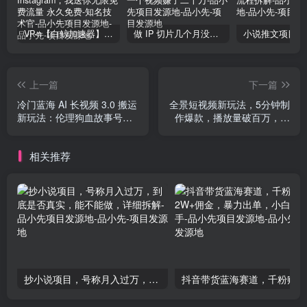
VP-n【白鲸加速器】在国内也能刷油管、Instagram，我送你无限免费流量 永久免费-知名技术官-品小先项目发源地
做 IP 切片几个月没赚到什么钱，蹭上热点，靠一个视频赚了二十万-品小先项目发源地
上一篇
下一篇
冷门蓝海 AI 长视频 3.0 搬运
全景短视频新玩法，5分钟制
新玩法：伦理狗血故事号，
作爆款，播放量破百万，日
小白 0 基础可以入手，可长
入500+
期做月入 1w+
相关推荐
抄小说项目，号称月入过万，到底是否真实，能不能做，详细拆解-品小先项目发源地
抖音