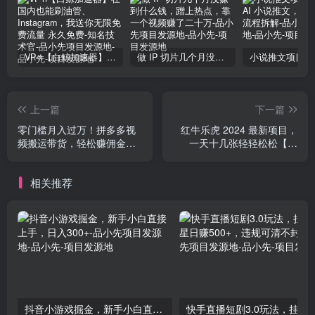
VP-n【白鲸加速器】在国内也能刷油管、Instagram，我送你无限免费流量 永久免费-知名技术官-品小先项目发源地
做 IP 切片几个月没赚到什么钱，蹭上热点，靠一个视频赚了二十万-品小先项目发源地
上一篇
下一篇
零门槛月入过万！拼多多视
红牛乐虎 2024 最新项目，
频搬运带货，轻松赚佣金！
一天十几张轻轻松松【揭
只需一部手机，一步一步教
秘】
你实现居家挣钱梦！
相关推荐
抖音小游戏掘金，新手小白直接上手，日入300+-品小先项目发源地
快手直播短剧3.0玩法，挂磁力巨星日赚500+，违