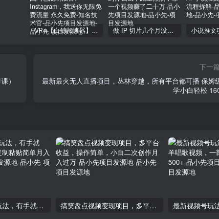
VP-n【白鲸加速器】在国内也能刷油管、Instagram，我送你无限免费流量 永久免费-知名技术官-品小先项目发源地
做 IP 切片几个月没赚到什么钱，蹭上热点，靠一个视频赚了二十万-品小先项目发源地
下一
节课）
最新最火无人直播项目，丛林穿越，所有平台都可播 保姆
学小白轻松 160
AI零撸搬砖项目玩法，有手就行，3天必起号，复制粘贴简单月入3W！-品小先项目发源地
搞笑盘点视频变现项目，多平台收益，操作简单，小白二次创作月入过万-品小先项目发源地