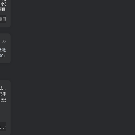
小说推文项目进阶版： AI 小说推文，从零到一全流程拆解-品小先项目发源地
抖音无人直播小游戏熊二， 单日收益500+，不封直播，收益稳定，轻松月入5w+，建议小白一定要做的项目-品小先项目发源地
无人直播电影新玩法 24 小时循环播放每天收益两千，小白闭眼干-品小先项目发源地
篇
级教
0+
最新视频号玩法，无脑搬运懒羊羊唱歌视频，一部手机轻松日入500+-品小先项目发源地
全景短视频新玩法，5分钟制作爆款，播放量破百万，日入500+-品小先项目发源地