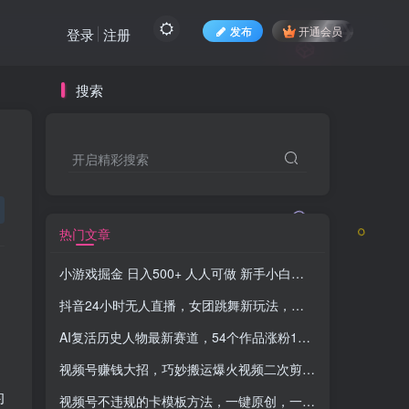
发布
开通会员
登录
注册
搜索
开启精彩搜索
热门文章
小游戏掘金 日入500+ 人人可做 新手小白轻松上手-知名技术官
抖音24小时无人直播，女团跳舞新玩法，礼物收不停（含开播视频教程+软件+互动视频素材）
AI复活历史人物最新赛道，54个作品涨粉10w，轻松月入2w+
视频号赚钱大招，巧妙搬运爆火视频二次剪辑，每日躺赚 1000 +
的
视频号不违规的卡模板方法，一键原创，一分钟学会，稳定日入500+