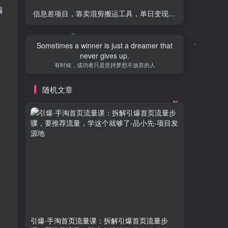
编
信息差项目，靠卖混剪搬运工具，单日变现 4 位数，需求量大，复购强
May we all have the power to love ourselves
and others.
愿我们，都有能力爱自己，有余力爱别人
随机文章
引爆·手淘首页流量课：拆解引爆首页流量步
视频无脑