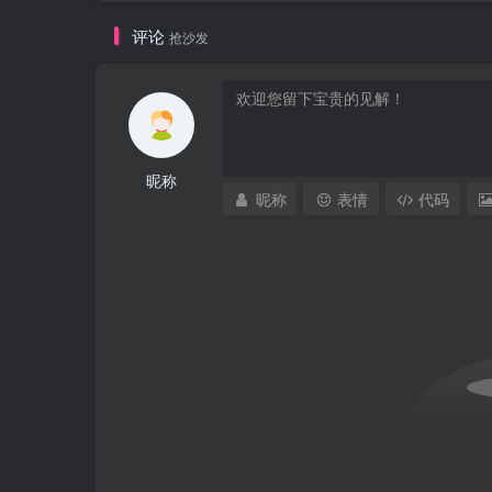
评论
抢沙发
昵称
昵称
表情
代码