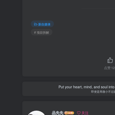
新自媒体
# 项目拆解
点赞
12
People a
品先先
关注