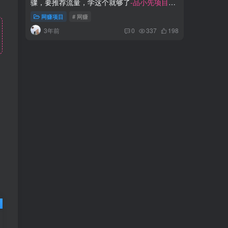
骤，要推荐流量，学这个就够了
-品小先项目发
5000+
-
源地
网赚项目
# 网赚
网赚项
3年前
2年
0
337
198