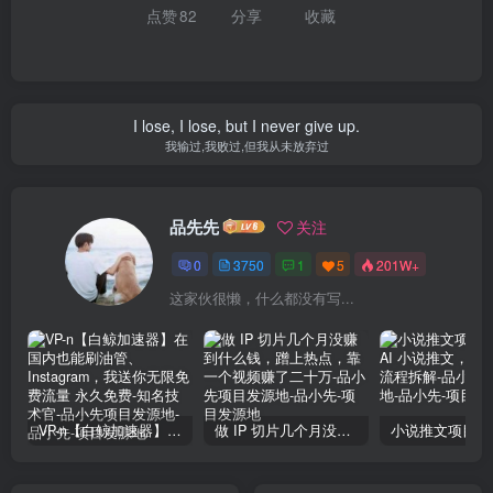
点赞
82
分享
收藏
I lose, I lose, but I never give up.
我输过,我败过,但我从未放弃过
品先先
关注
0
3750
1
5
201W+
这家伙很懒，什么都没有写...
VP-n【白鲸加速器】在国内也能刷油管、Instagram，我送你无限免费流量 永久免费-知名技术官-品小先项目发源地
做 IP 切片几个月没赚到什么钱，蹭上热点，靠一个视频赚了二十万-品小先项目发源地