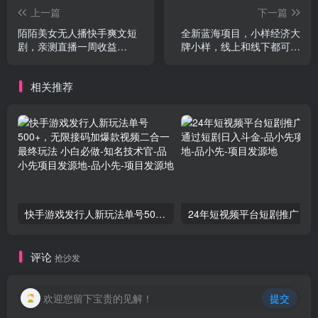
上一篇
下一篇
陌陌美女无人播快手爽文短
全新蓝海项目，小样经济大
剧，亲测直播一周收益
牌小样，线上和线下都可变
1816+ 上私域一周 4000+
现，月入 2W+
相关推荐
快手游戏发行人新玩法单号500+，无限接码加爆款视频二合一最终玩法 小白必做-知名技术官-品小先项目发源地
评论
抢沙发
欢迎您留下宝贵的见解！
提交