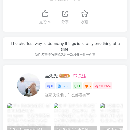
点赞
70
分享
收藏
The shortest way to do many things is to only one thing at a
time.
做许多事情的捷径就是一次只做一件一件事
品先先
关注
0
3750
1
5
201W+
这家伙很懒，什么都没有写...
VP-n【白鲸加速器】在国内也能刷油管、Instagram，我送你无限免费流量 永久免费-知名技术官-品小先项目发源地
做 IP 切片几个月没赚到什么钱，蹭上热点，靠一个视频赚了二十万-品小先项目发源地