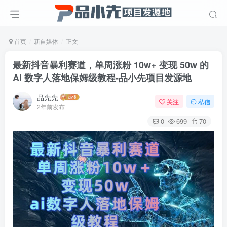
首页
新自媒体
正文
最新抖音暴利赛道，单周涨粉 10w+ 变现 50w 的
AI 数字人落地保姆级教程
-品小先项目发源地
品先先
关注
私信
2年前发布
0
699
70