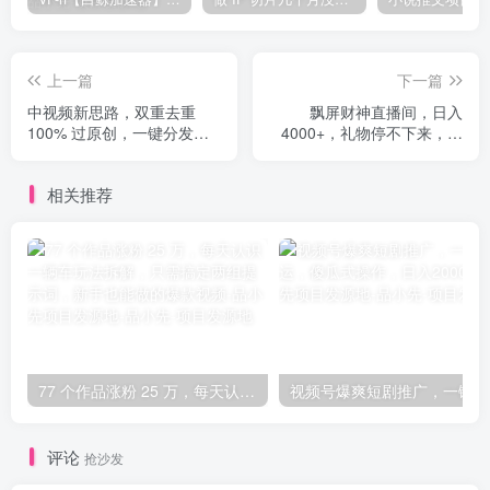
上一篇
下一篇
中视频新思路，双重去重
飘屏财神直播间，日入
100% 过原创，一键分发多
4000+，礼物停不下来，新
平台变现，简单无脑，日入
手也能操作
1000+
相关推荐
77 个作品涨粉 25 万，每天认识一辆车玩法拆解，只需搞定两组提示词，新手也能做的爆款视频-品小先项目发源地
视频
评论
抢沙发