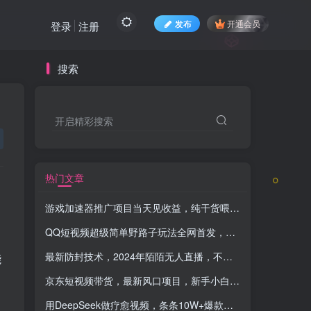
发布
开通会员
登录
注册
搜索
开启精彩搜索
热门文章
游戏加速器推广项目当天见收益，纯干货喂饭级教程分享
-品
QQ短视频超级简单野路子玩法全网首发，流量＋挂载多渠道变现，单号日收益四位数
最新防封技术，2024年陌陌无人直播，不需要真人出镜，纯小白轻松驾驭，单场收入1000+
能
京东短视频带货，最新风口项目，新手小白也可以月入五位数
用DeepSeek做疗愈视频，条条10W+爆款，单日变现1000+
-