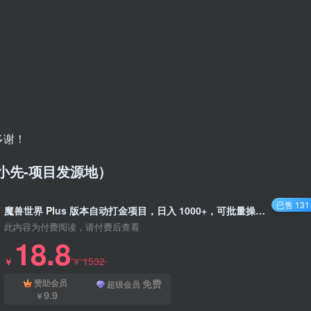
多谢！
/（品小先-项目发源地）
已售 131
魔兽世界 Plus 版本自动打金项目，日入 1000+，可批量操作 - 资源之家
此内容为付费阅读，请付费后查看
18.8
1532
￥
￥
免费
赞助会员
超级会员
9.9
￥