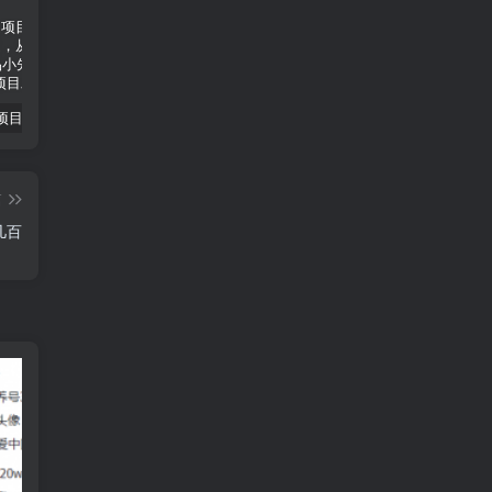
小说推文项目进阶版： AI 小说推文，从零到一全流程拆解-品小先项目发源地
抖音无人直播小游戏熊二， 单日收益500+，不封直播，收益稳定，轻松月入5w+，建议小白一定要做的项目-品小先项目发源地
无人直播电影新玩法 24 小时循环播放每天收益两千，小白闭眼干-品小先项目发源地
篇
几百