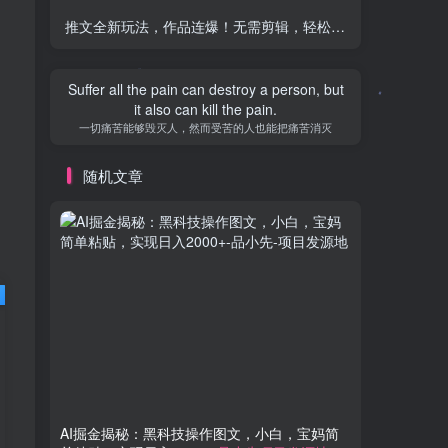
推文全新玩法，作品连爆！无需剪辑，轻松日入300+，有手必赚【揭秘】
Dream most deep place, only then the smile
is not tired.
梦的最深处，只有微笑不累
随机文章
AI掘金揭秘：黑科技操作图文，小白，宝妈简
AI制作