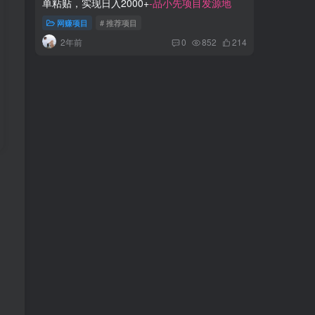
单粘贴，实现日入2000+
-品小先项目发源地
变现100
网赚项目
# 推荐项目
网赚项
2年前
1年
0
852
214