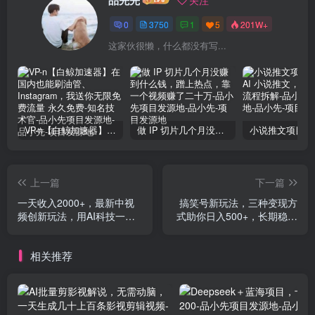
0
3750
1
5
201W+
这家伙很懒，什么都没有写...
VP-n【白鲸加速器】在国内也能刷油管、Instagram，我送你无限免费流量 永久免费-知名技术官-品小先项目发源地
做 IP 切片几个月没赚到什么钱，蹭上热点，靠一个视频赚了二十万-品小先项目发源地
上一篇
下一篇
一天收入2000+，最新中视
搞笑号新玩法，三种变现方
频创新玩法，用AI科技一键
式助你日入500+，长期稳定
改唱影解说 刷爆流量收益
项目
相关推荐