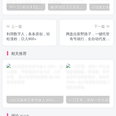
VP-n【白鲸加速器】在国内也能刷油管、Instagram，我送你无限免费流量 永久免费-知名技术官-品小先项目发源地
做 IP 切片几个月没赚到什么钱，蹭上热点，靠一个视频赚了二十万-品小先项目发源地
上一篇
下一篇
利用数字人，条条原创，轻
网盘拉新野路子，一键托管
松涨粉，日入900+
有号就行，全自动代发视
频，每日躺赚2000＋
相关推荐
小白实操单日单号收入 600+，收入稳定，可批量操作放大收，上不封顶。-品小先项目发源地
一刀不剪，靠AI
评论
抢沙发