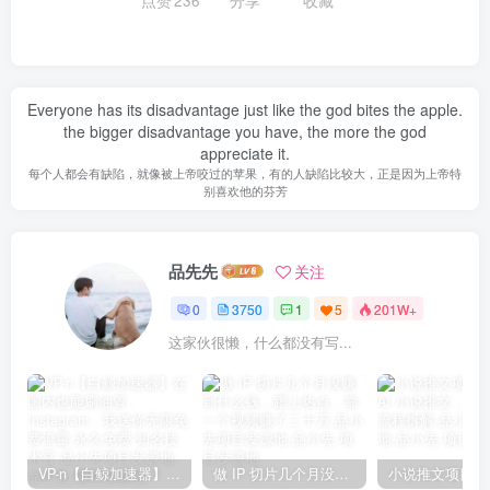
点赞
236
分享
收藏
Everyone has its disadvantage just like the god bites the apple.
the bigger disadvantage you have, the more the god
appreciate it.
每个人都会有缺陷，就像被上帝咬过的苹果，有的人缺陷比较大，正是因为上帝特
别喜欢他的芬芳
品先先
关注
0
3750
1
5
201W+
这家伙很懒，什么都没有写...
VP-n【白鲸加速器】在国内也能刷油管、Instagram，我送你无限免费流量 永久免费-知名技术官-品小先项目发源地
做 IP 切片几个月没赚到什么钱，蹭上热点，靠一个视频赚了二十万-品小先项目发源地