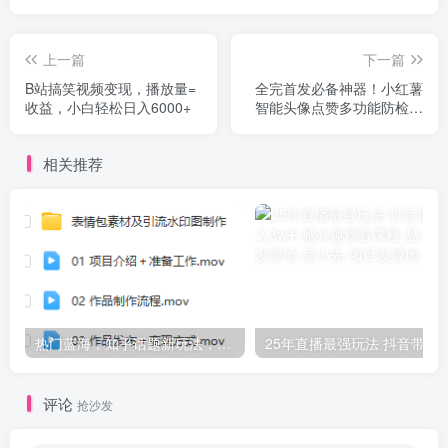
上一篇
下一篇
B站搞笑视频变现，播放量=
全完首发必备神器！小红薯
收益，小白轻松日入6000+
智能头像点赞多功能防检测
版引流神器，让你的账号火
速升温！
相关推荐
热门蓝海，知乎话题新玩法，每天30分钟无脑搬运，轻松日入500+【揭秘】
25年直播最强玩法 抖音带
评论
抢沙发