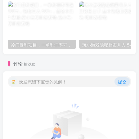
冷门暴利项目，一单利润率可达 900%，轻松日入 500+，适合小白 0 基础-品小先项目发源地
玩小游戏隐秘档案月入 5-
评论
抢沙发
欢迎您留下宝贵的见解！
提交