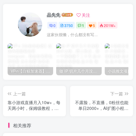
品先先
关注
0
3750
1
5
201W+
这家伙很懒，什么都没有写...
VP-n【白鲸加速器】在国内也能刷油管、Instagram，我送你无限免费流量 永久免费-知名技术官-品小先项目发源地
做 IP 切片几个月没赚到什么钱，蹭上热点，靠一个视频赚了二十万-品小先项目发源地
上一篇
下一篇
靠小游戏直播月入10w+，每
不露脸，不直播，0粉丝也能
天两小时，保姆级教程，小
单日2000+，AI扩图小程序
白也能轻松上手
爆火抖音
相关推荐