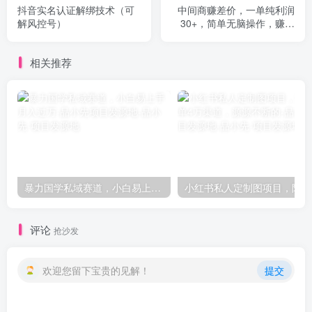
抖音实名认证解绑技术（可
中间商赚差价，一单纯利润
解风控号）
30+，简单无脑操作，赚的
就是信息差，轻轻松松日入
1000+
相关推荐
暴力国学私域赛道，小白易上手月入过万-品小先项目发源地
小红
评论
抢沙发
欢迎您留下宝贵的见解！
提交