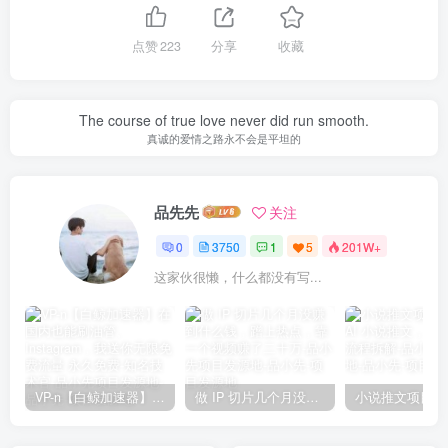
点赞
223
分享
收藏
The course of true love never did run smooth.
真诚的爱情之路永不会是平坦的
品先先
关注
0
3750
1
5
201W+
这家伙很懒，什么都没有写...
VP-n【白鲸加速器】在国内也能刷油管、Instagram，我送你无限免费流量 永久免费-知名技术官-品小先项目发源地
做 IP 切片几个月没赚到什么钱，蹭上热点，靠一个视频赚了二十万-品小先项目发源地