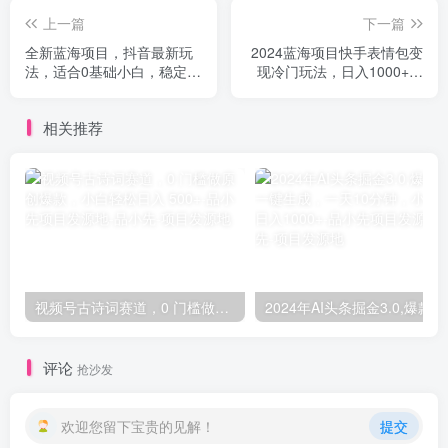
上一篇
下一篇
全新蓝海项目，抖音最新玩
2024蓝海项目快手表情包变
法，适合0基础小白，稳定月
现冷门玩法，日入1000+，
入过万，轻松日入300＋
新手上手即可操作
相关推荐
视频号古诗词赛道，0 门槛做原创爆款，小白轻松日入 500+-品小先项目发源地
2024年AI
评论
抢沙发
欢迎您留下宝贵的见解！
提交