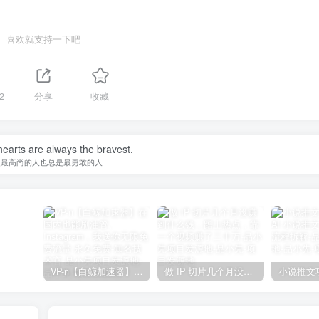
喜欢就支持一下吧
2
分享
收藏
earts are always the bravest.
灵最高尚的人也总是最勇敢的人
VP-n【白鲸加速器】在国内也能刷油管、Instagram，我送你无限免费流量 永久免费-知名技术官-品小先项目发源地
做 IP 切片几个月没赚到什么钱，蹭上热点，靠一个视频赚了二十万-品小先项目发源地