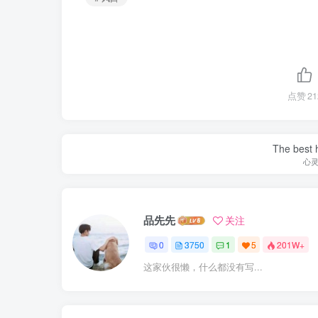
点赞
21
The best h
心
品先先
关注
0
3750
1
5
201W+
这家伙很懒，什么都没有写...