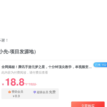
多谢！
/（品小先-项目发源地）
已售 152
全网揭秘！腾讯手游元梦之星，十分钟顶尖教学，单视频变现4500+，小白轻松上手，月入五位数！ - 资源之家
此内容为付费阅读，请付费后查看
18.8
1822
￥
￥
免费
赞助会员
超级会员
8.9
￥
立即购买