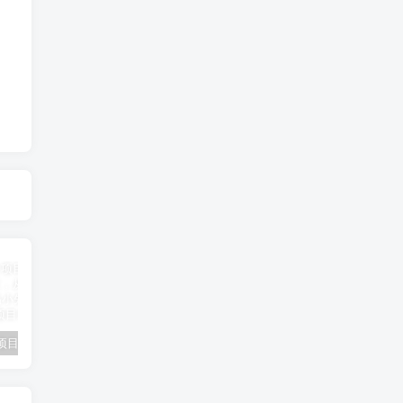
小说推文项目进阶版： AI 小说推文，从零到一全流程拆解-品小先项目发源地
抖音无人直播小游戏熊二， 单日收益500+，不封直播，收益稳定，轻松月入5w+，建议小白一定要做的项目-品小先项目发源地
无人直播电影新玩法 24 小时循环播放每天收益两千，小白闭眼干-品小先项目发源地