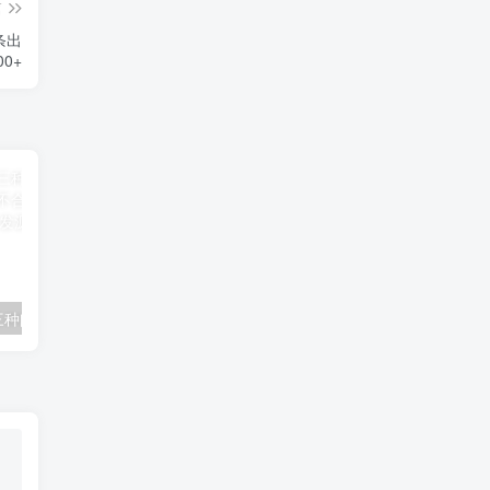
篇
条出
0+
视频号遇到的三种问题：真人认证+非原创+内容不合格，解决方案揭秘-品小先项目发源地
中视频25年最新玩法，双去重100%过原创，日入3000+一键多平台变现-品小先项目发源地