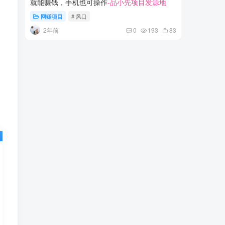
就能赚钱，手机也可操作
-品小先项目发源地
月入过50
网赚项目
# 风口
网赚项
2年前
2年
0
193
83