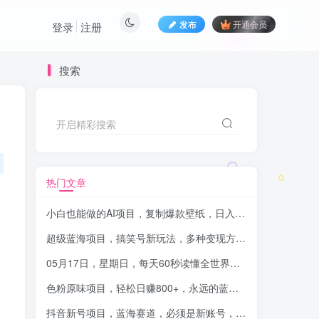
发布
开通会员
登录
注册
搜索
开启精彩搜索
热门文章
小白也能做的AI项目，复制爆款壁纸，日入1000+
-品小先项目
超级蓝海项目，搞笑号新玩法，多种变现方式轻松实现日入500+
05月17日，星期日，每天60秒读懂全世界！-品小先项目发源地
色粉原味项目，轻松日赚800+，永远的蓝海项目，无脑操作也能直接出单
抖音新号项目，蓝海赛道，必须是新账号，日入 4000+
-品小