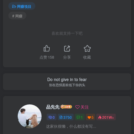
网赚项目
# 网赚
喜欢就支持一下吧
点赞
158
分享
收藏
Do not give in to fear
别在恐惧面前低下你的头
品先先
关注
0
3750
1
5
201W+
这家伙很懒，什么都没有写...