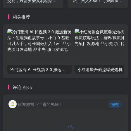
交易，只需要会复制粘贴，
法，日入3000+ 可矩阵操作
日入500+（附6.7T项目资
刚需实操需求大
料）
相关推荐
冷门蓝海 AI 长视频 3.0 搬运新玩法：伦理狗血故事号，小白 0 基础可以入手，可长期做月入 1w+-品小先项目发源地
小红
评论
抢沙发
欢迎您留下宝贵的见解！
提交