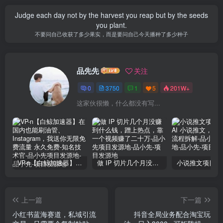
Judge each day not by the harvest you reap but by the seeds
you plant.
不要问自己收获了多少果实，而是要问自己今天播种了多少种子
品先先
关注
0
3750
1
5
201W+
这家伙很懒，什么都没有写...
VP-n【白鲸加速器】在国内也能刷油管、Instagram，我送你无限免费流量 永久免费-知名技术官-品小先项目发源地
做 IP 切片几个月没赚到什么钱，蹭上热点，靠一个视频赚了二十万-品小先项目发源地
上一篇
下一篇
小红书蓝海赛道，私域引流
抖音全局业务配合淘宝玩