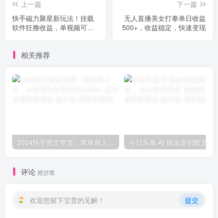
上一篇
下一篇
快手磁力聚星新玩法！挂载
无人直播美女打拳单日收益
软件狂撸收益，单视频可入
500+，收益稳定，快速变现
20000+，视频一键搬运去
重，坐等收益
相关推荐
2024快手图文带货，简单易上手，小白也轻松可以日入500+-品小先项目发源地
今日头条 AI 掘金原创图文变现玩法 ，从小
评论
抢沙发
欢迎您留下宝贵的见解！
提交