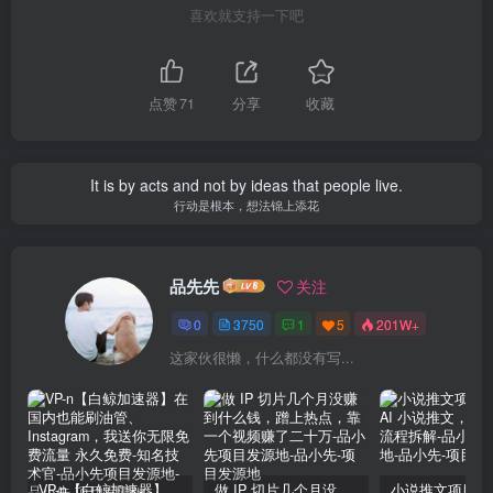
喜欢就支持一下吧
点赞
71
分享
收藏
It is by acts and not by ideas that people live.
行动是根本，想法锦上添花
品先先
关注
0
3750
1
5
201W+
这家伙很懒，什么都没有写...
VP-n【白鲸加速器】在国内也能刷油管、Instagram，我送你无限免费流量 永久免费-知名技术官-品小先项目发源地
做 IP 切片几个月没赚到什么钱，蹭上热点，靠一个视频赚了二十万-品小先项目发源地