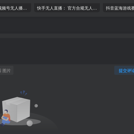
最新蓝海赛道，视频号无人播剧，小白轻松上手，直播收益+带货+涨粉单日变现4K+-品小先项目发源地
快手无人直播： 官方合规无人直播，无真人出镜，纯搬运，科技操作，单账号日入 300-1000-品小先项目发源地
图片
提交评