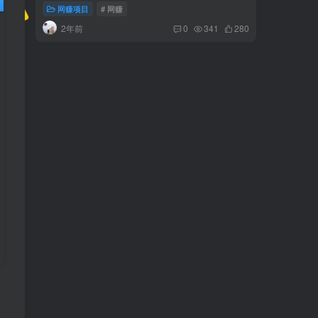
网赚项目
# 网赚
网赚项
2年前
2年
0
341
280