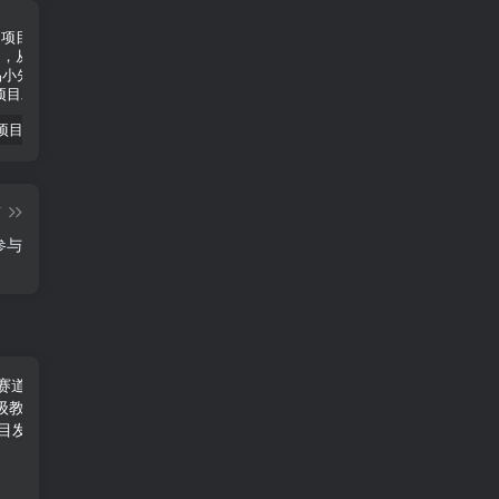
小说推文项目进阶版： AI 小说推文，从零到一全流程拆解-品小先项目发源地
抖音无人直播小游戏熊二， 单日收益500+，不封直播，收益稳定，轻松月入5w+，建议小白一定要做的项目-品小先项目发源地
无人直播电影新玩法 24 小时循环播放每天收益两千，小白闭眼干-品小先项目发源地
篇
参与