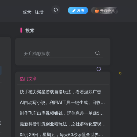
发布
开通会员
登录
注册
搜索
开启精彩搜索
热门文章
快手磁力聚星游戏自撸玩法，看看游戏广告获得收益，稳定项目，收益看自己时间
AI自动写小说。利用AI工具一键生成，日收益1000+
-品小先项
制作飞车出库视频赚钱，玩信息差一单赚50-80，小白也能轻松日入300-500+
和
最新抖音引流创业粉玩法，之社群转化变现思路（揭秘）
-品
作
05月29日，星期五，每天60秒读懂全世界！-品小先项目发源地