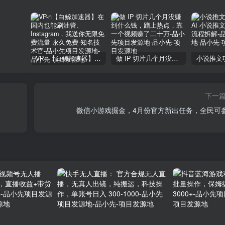
VP-n【白鲸加速器】在国内也能刷油管、Instagram，我送你无限免费流量 永久免费-知名技术官-品小先项目发源地
做 IP 切片几个月没赚到什么钱，蹭上热点，靠一个视频赚了二十万-品小先项目发源地
下一
微信小游戏掘金，4月份官方新出任务，全民可