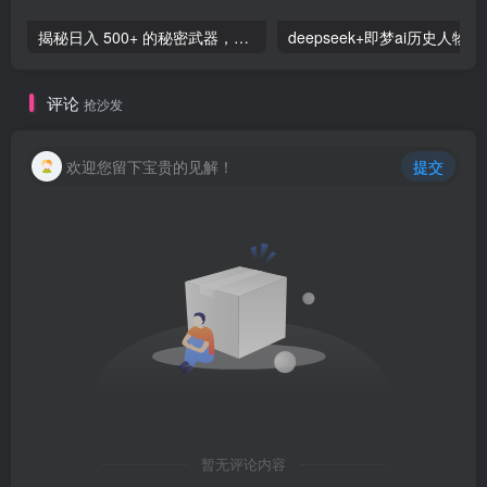
揭秘日入 500+ 的秘密武器，这个黑科技工具让你轻松致富，手把手教你操作，赚钱不是梦-品小先项目发源地
deepseek+即梦ai历
评论
抢沙发
欢迎您留下宝贵的见解！
提交
暂无评论内容