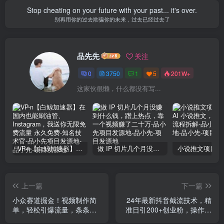
Stop cheating on your future with your past... it's over.
别再用你的过去欺骗你的未来，过去已经过去了
品先先
关注
0
3750
1
5
201W+
这家伙很懒，什么都没有写...
VP-n【白鲸加速器】在国内也能刷油管、Instagram，我送你无限免费流量 永久免费-知名技术官-品小先项目发源地
做 IP 切片几个月没赚到什么钱，蹭上热点，靠一个视频赚了二十万-品小先项目发源地
上一篇
下一篇
小众赛道掘金！视频制作简
24年最新抖音截流技术，精
单，轻松引爆流量，条条原
准日引200+创业粉，操作简
创，多平台发布，小白也能
单附赠详细资料