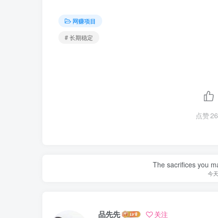
网赚项目
# 长期稳定
点赞
26
Forever facing sunlig
永远
品先先
关注