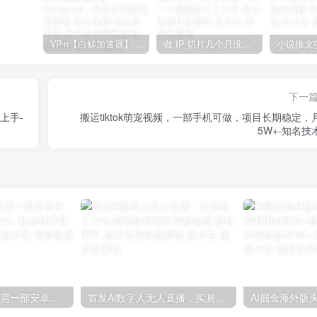
VP-n【白鲸加速器】在国内也能刷油管、Instagram，我送你无限免费流量 永久免费-知名技术官-品小先项目发源地
做 IP 切片几个月没赚到什么钱，蹭上热点，靠一个视频赚了二十万-品小先项目发源地
下一
上手-
搬运tiktok萌宠视频，一部手机可做，项目长期稳定，
5W+-知名技
躺赚0撸项目，只需一部安卓手机，单机日赚50-200+-知名技术官-品小先项目发源地
首发Ai数字人无人直播，实测日入700+简单操作你打字她说话 挂机即可-品小先项目发源地