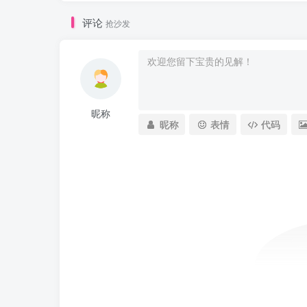
评论
抢沙发
昵称
昵称
表情
代码