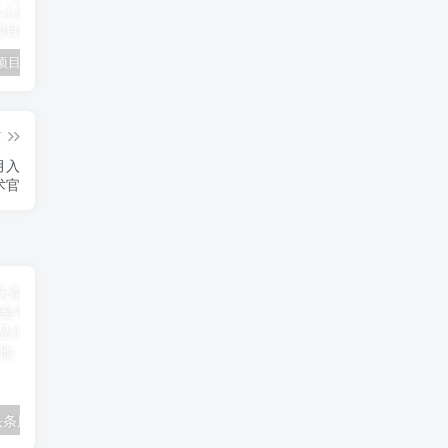
小说推文项目进阶版： AI 小说推文，从零到一全流程拆解-品小先项目发源地
抖音无人直播小游戏熊二， 单日收益500+，不封直播，收益稳定，轻松月入5w+，建议小白一定要做的项目-品小先项目发源地
无人直播电影新玩法 24 小时循环播放每天收益两千，小白闭眼干-品小先项目发源地
篇
月入
术官
AI掘金海外版头条风口项目，如何利用AI软件+佣金平台出海掘金，单日收益2000+-品小先项目发源地
携程新玩法，每天简单操作15分钟，单号月入1500+，可矩阵-品小先项目发源地