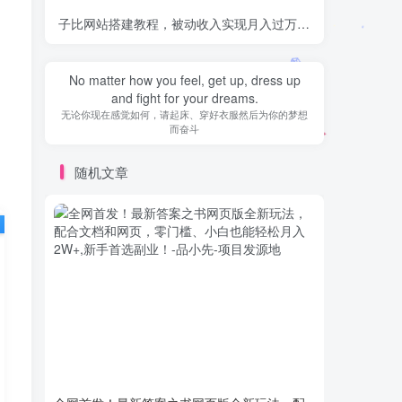
子比网站搭建教程，被动收入实现月入过万，课程非常详细
-
It is during our darkest moments that we
must focus to see the light.
越是在艰难困苦的时候，我们越是要看到希望
随机文章
全网首发！最新答案之书网页版全新玩法，配
冷门发帖