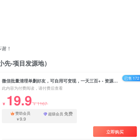
多谢！
/（品小先-项目发源地）
已售 172
微信批量清理单删好友，可自用可变现，一天三百+ - 资源之家
此内容为付费阅读，请付费后查看
19.9
1167
￥
￥
免费
赞助会员
超级会员
9.9
￥
立即购买