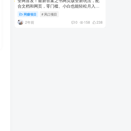
合文档和网页，零门槛、小白也能轻松月入
1000+
2W+,新手首选副业！
-品小先项目发源地
网赚项目
# 风口项目
网赚项
2年前
2年
0
158
238