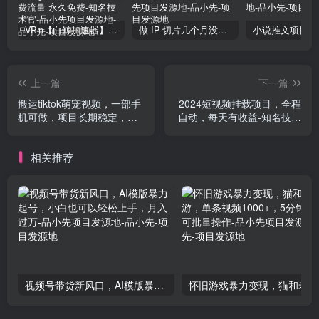
VP-n【白鲸加速器】在国内也能刷油管、Instagram，我送你无限免费流量 永久免费-知名技术官-品小先项目发源地
做 IP 切片几个月没赚到什么钱，蹭上热点，靠一个视频赚了二十万-品小先项目发源地
上一篇
下一篇
搬运tiktok萌宠视频，一部手
2024短视频挂载项目，全程
机可做，项目长期稳定，月
自动，每天有收益-知名技术
入5W+-知名技术官
官
相关推荐
视频号带货新风口，AI模版暴力起号，小白也可以轻松上手，月入过万-品小先项目发源地
怀旧游