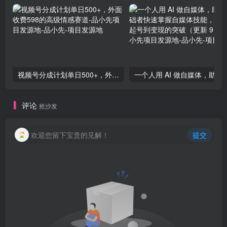
视频号分成计划单日500+，外面收费598的高级情感赛道-品小先项目发源地
一个人用 AI 做自媒体，助力零基础者快速掌握自媒体技能，实现从
评论
抢沙发
欢迎您留下宝贵的见解！
提交