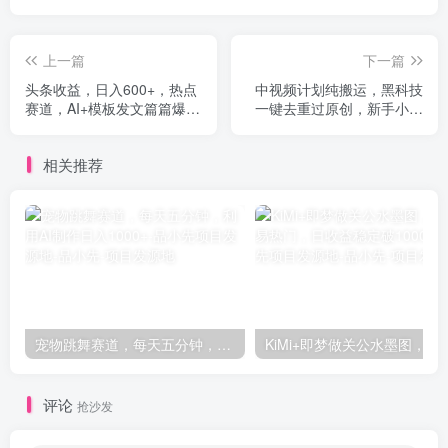
上一篇
下一篇
头条收益，日入600+，热点
中视频计划纯搬运，黑科技
赛道，AI+模板发文篇篇爆
一键去重过原创，新手小白
文，适合新老手
福音，轻松日入大几百
相关推荐
宠物跳舞赛道，每天五分钟，利用AI制作日入1000+-品小先项目发源地
KiMi+即梦做关公水墨图，零门槛 易热门，日收
评论
抢沙发