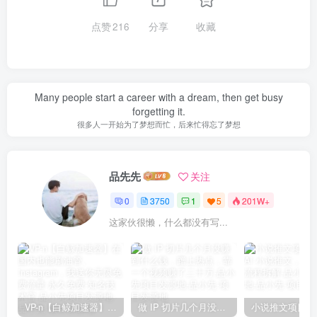
点赞
216
分享
收藏
Many people start a career with a dream, then get busy
forgetting it.
很多人一开始为了梦想而忙，后来忙得忘了梦想
品先先
关注
0
3750
1
5
201W+
这家伙很懒，什么都没有写...
VP-n【白鲸加速器】在国内也能刷油管、Instagram，我送你无限免费流量 永久免费-知名技术官-品小先项目发源地
做 IP 切片几个月没赚到什么钱，蹭上热点，靠一个视频赚了二十万-品小先项目发源地