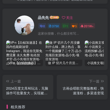
品先先
关注
0
3750
1
5
201W+
这家伙很懒，什么都没有写...
VP-n【白鲸加速器】在国内也能刷油管、Instagram，我送你无限免费流量 永久免费-知名技术官-品小先项目发源地
做 IP 切片几个月没赚到什么钱，蹭上热点，靠一个视频赚了二十万-品小先项目发源地
上一篇
下一篇
2024百度文库AI玩法，无脑
古画会唱歌完整版教程，快
操作可批量发大，实现被动
速涨粉，多渠道变现
副业收入，管道化收益
相关推荐