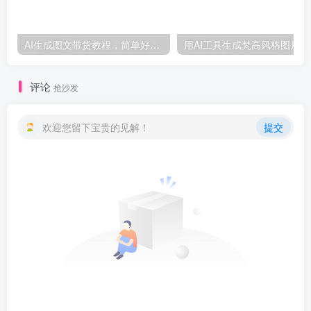
AI生成图文带货教程，简单好上手，看完就能做，实现月入过万-品小先项目发源地
用AI工
评论
抢沙发
欢迎您留下宝贵的见解！
提交