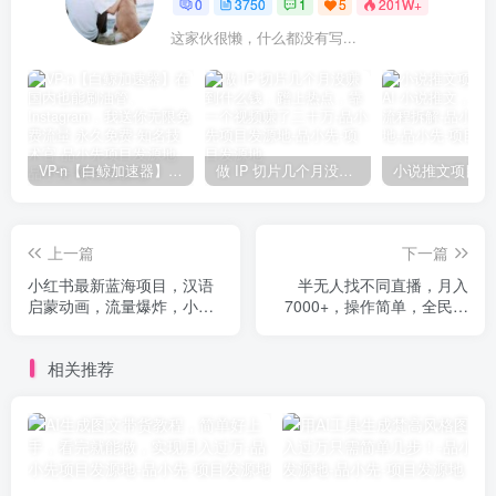
0
3750
1
5
201W+
这家伙很懒，什么都没有写...
VP-n【白鲸加速器】在国内也能刷油管、Instagram，我送你无限免费流量 永久免费-知名技术官-品小先项目发源地
做 IP 切片几个月没赚到什么钱，蹭上热点，靠一个视频赚了二十万-品小先项目发源地
上一篇
下一篇
小红书最新蓝海项目，汉语
半无人找不同直播，月入
启蒙动画，流量爆炸，小白
7000+，操作简单，全民可
也能轻松日入400+
做
相关推荐