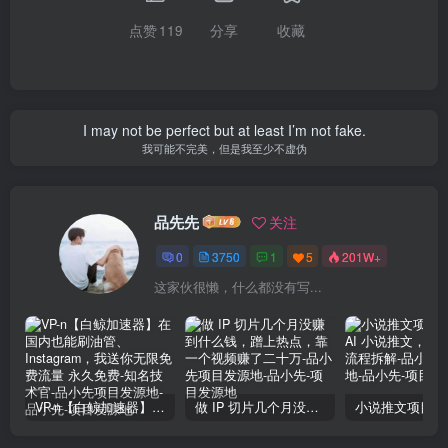
点赞
119
分享
收藏
I may not be perfect but at least I’m not fake.
我可能不完美，但是我至少不虚伪
品先先
关注
0
3750
1
5
201W+
这家伙很懒，什么都没有写...
VP-n【白鲸加速器】在国内也能刷油管、Instagram，我送你无限免费流量 永久免费-知名技术官-品小先项目发源地
做 IP 切片几个月没赚到什么钱，蹭上热点，靠一个视频赚了二十万-品小先项目发源地