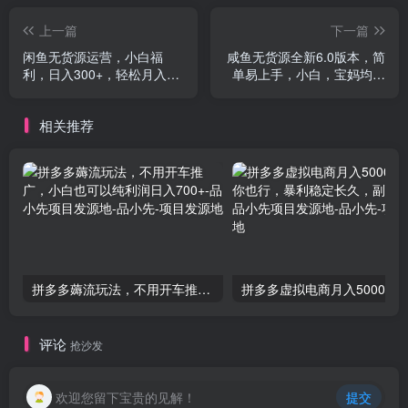
上一篇
下一篇
闲鱼无货源运营，小白福
咸鱼无货源全新6.0版本，简
利，日入300+，轻松月入过
单易上手，小白，宝妈均可
万！
做，稳定出单
相关推荐
拼多多薅流玩法，不用开车推广，小白也可以纯利润日入700+-品小先项目发源地
拼多多虚拟电商月入50000+你干你也行，暴利稳定长
评论
抢沙发
欢迎您留下宝贵的见解！
提交