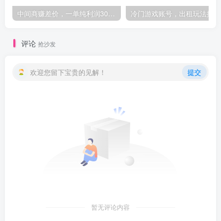
中间商赚差价，一单纯利润30+，简单无脑操作，赚的就是信息差，轻轻松松日入1000+-品小先项目发源地
冷门
评论
抢沙发
欢迎您留下宝贵的见解！
提交
暂无评论内容