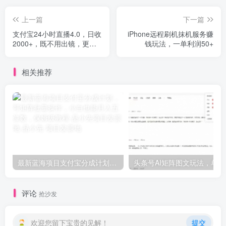
上一篇
下一篇
支付宝24小时直播4.0，日收
iPhone远程刷机抹机服务赚
2000+，既不用出镜，更是0
钱玩法，一单利润50+
成本，而且是必出单，小白
轻松上手，2024年蓝海项目
相关推荐
最新蓝海项目支付宝分成计划，可矩阵批量操作，小白也能月入五位数，保姆级教程-品小先项目发源地
头条号A
评论
抢沙发
欢迎您留下宝贵的见解！
提交