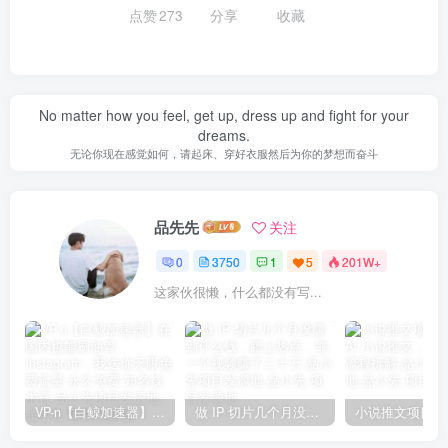
点赞
273
分享
收藏
No matter how you feel, get up, dress up and fight for your
dreams.
无论你现在感觉如何，请起床、穿好衣服然后为你的梦想而奋斗
品先先
关注
0
3750
1
5
201W+
这家伙很懒，什么都没有写...
VP-n【白鲸加速器】在国内也能刷油管、Instagram，我送你无限免费流量 永久免费-知名技术官-品小先项目发源地
做 IP 切片几个月没赚到什么钱，蹭上热点，靠一个视频赚了二十万-品小先项目发源地