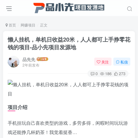
首页
网赚项目
正文
懒人挂机，单机日收益20米，人人都可上手挣零花
钱的项目
-品小先项目发源地
品先先
关注
私信
2年前发布
0
186
273
项目介绍
手机挂玩自己喜欢类型的游戏，多劳多得，闲暇时间玩玩游
戏还能挣几杯奶茶！我觉着挺香…