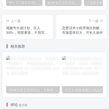
VP-n【白鲸加速器】在国内也能刷油管、Instagram，我送你无限免费流量 永久免费-知名技术官-品小先项目发源地
做 IP 切片几个月没赚到什么钱，蹭上热点，靠一个视频赚了二十万-品小先项目发源地
上一篇
下一篇
视频号分成计划，日入
恋爱话术小程序项目拆解，
300+，明星赛道，不用写视
市场需求巨大，可长久操作
频文案
相关推荐
2024百度文库AI玩法，无脑操作可批量发大，实现被动副业收入，管道化收益-品小先项目发源地
今日头条微视频2.0热点玩法，AI一键成片，2分钟一条爆款视频 小白
评论
抢沙发