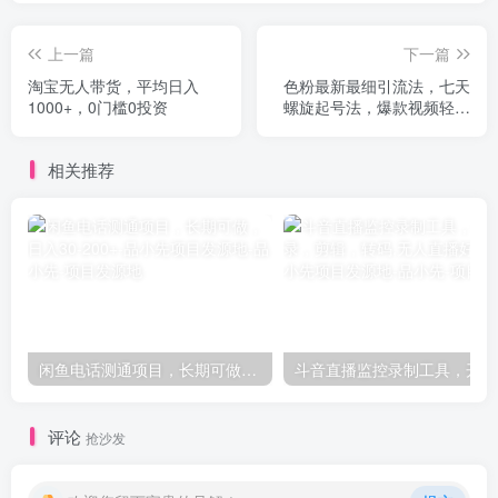
上一篇
下一篇
淘宝无人带货，平均日入
色粉最新最细引流法，七天
1000+，0门槛0投资
螺旋起号法，爆款视频轻松
制作
相关推荐
闲鱼电话测通项目，长期可做，日入30-200+-品小先项目发源地
斗音
评论
抢沙发