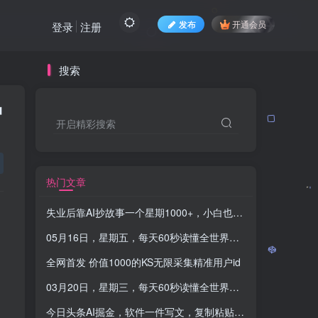
发布
开通会员
登录
注册
搜索
品
开启精彩搜索
热门文章
失业后靠AI抄故事一个星期1000+，小白也能轻松上手课程
-
05月16日，星期五，每天60秒读懂全世界！-品小先项目发源地
全网首发 价值1000的KS无限采集精准用户id
03月20日，星期三，每天60秒读懂全世界！-品小先项目发源地
今日头条AI掘金，软件一件写文，复制粘贴，无脑操作，利用碎片化时间也能做到日入四位数，赶紧搞起来