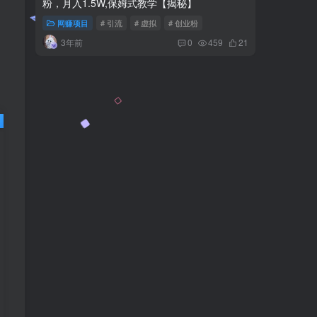
粉，月入1.5W,保姆式教学【揭秘】
础翻录日
网赚项目
# 引流
# 虚拟
# 创业粉
网赚项
3年前
1年
0
459
21