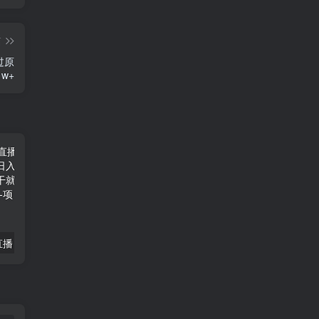
篇
过原
w+
快手动漫无人直播，最新防版权违规，靠小铃铛日入2000+，小白也能轻松上手，干就完了-品小先项目发源地
漂流瓶新版玩法，打招呼赚收益，最低1元提现，有手就能做日入300+-品小先项目发源地