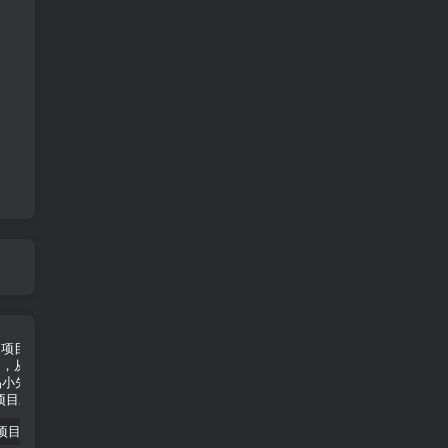
小说推文项目进阶版： AI 小说推文，从零到一全流程拆解-品小先项目发源地
抖音无人直播小游戏熊二， 单日收益500+，不封直播，收益稳定，轻松月入5w+，建议小白一定要做的项目-品小先项目发源地
无人直播电影新玩法 24 小时循环播放每天收益两千，小白闭眼干-品小先项目发源地