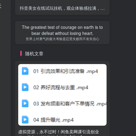
天
抖音美女在线试玩挂机，观众体验感拉满，轻松日入500+
-品
The greatest test of courage on earth is to
bear defeat without losing heart.
世界上对勇气的最大考验是忍受失败而不丧失信心
随机文章
虚拟货源，永不过时！闲鱼卖网课引流创业
流量新蓝