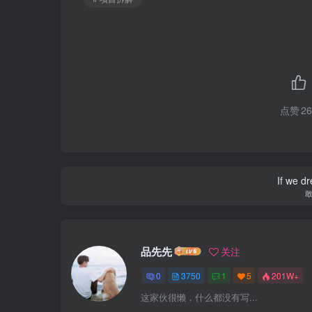
点赞
26
If we dr
品先先
关注
0
3750
1
5
201W+
这家伙很懒，什么都没有写...