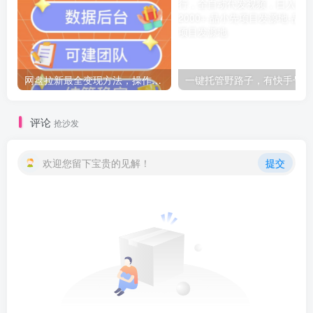
网盘拉新最全变现方法，操作简单,保姆级教学【揭秘】
一键
评论
抢沙发
欢迎您留下宝贵的见解！
提交