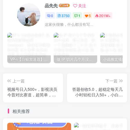
品先先
关注
0
3750
1
5
201W+
这家伙很懒，什么都没有写...
VP-n【白鲸加速器】在国内也能刷油管、Instagram，我送你无限免费流量 永久免费-知名技术官-品小先项目发源地
做 IP 切片几个月没赚到什么钱，蹭上热点，靠一个视频赚了二十万-品小先项目发源地
上一篇
下一篇
视频号日入500+，影视演员
答题创收5.0，超稳定每天几
今昔对比赛道，超简单，发
小时轻松日入50+，小白在
视频就有收益
家就能做的零成本零投入，
稳定可放大
相关推荐