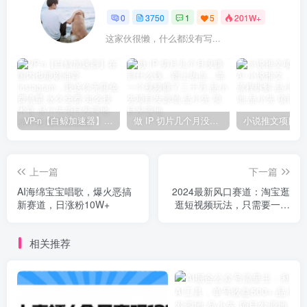
0
3750
1
5
201W+
这家伙很懒，什么都没有写...
VP-n【白鲸加速器】在国内也能刷油管、Instagram，我送你无限免费流量 永久免费-知名技术官-品小先项目发源地
做 IP 切片几个月没赚到什么钱，蹭上热点，靠一个视频赚了二十万-品小先项目发源地
上一篇
下一篇
AI海绵宝宝唱歌，爆火恶搞
2024最新风口赛道：淘宝逛
新赛道，日涨粉10W+
逛短视频玩法，只需要一分
钟搬运视频，小白轻松上
手，月入6w+
相关推荐