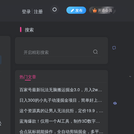
发布
开通会员
登录
注册
搜索
开启精彩搜索
热门文章
百家号最新玩法无脑搬运掘金3.0，月入2w，小白轻松上手
-
日入300的小丸子动漫掘金项目，简单好上手，适合所有朋友操作！
这个资源真的让男人无法抗拒，定价19.9，一天狂出50单，导航语音包变现玩法详细拆解
蓝海爆款！仅用一个AI工具，制作3D数字人解说古诗词，开启流量密码
松
会点鼠标就能操作，全自动剪辑掘金，多平台一键分发日入1000+，百分百过原创，3分钟一个作品
。