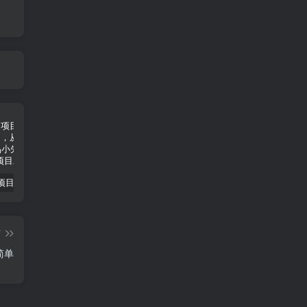
小说推文项目进阶版： AI 小说推文，从零到一全流程拆解-品小先项目发源地
抖音无人直播小游戏熊二， 单日收益500+，不封直播，收益稳定，轻松月入5w+，建议小白一定要做的项目-品小先项目发源地
无人直播电影新玩法 24 小时循环播放每天收益两千，小白闭眼干-品小先项目发源地
篇
简单