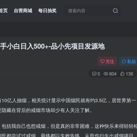
首页
自营商城
每日抽奖
手小白日入500+
-品小先项目发源地
关注
私信
0
804
136
10亿人抽烟，相关统计显示中国烟民就有约3.5亿，居世界第一
是隐藏在背后的戒烟市场却少有人关注了解。
，包括我自己也想戒烟，但是真的非常困难，这种快乐来得轻轻
烟民都尝试过戒烟，最终都以失败告终，从而也衍生出戒烟项目