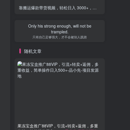
靠搬运爆款带货视频，轻松日入 3000+，终极 3.0 玩法，保姆式教学，简单三步，小白即可实现稳定出单
Only his strong enough, will not be
trampled.
只有自己足够强大，才不会被别人践踏
随机文章
果冻宝盒推广88VIP，引流+转卖+返佣，多重
用AI制