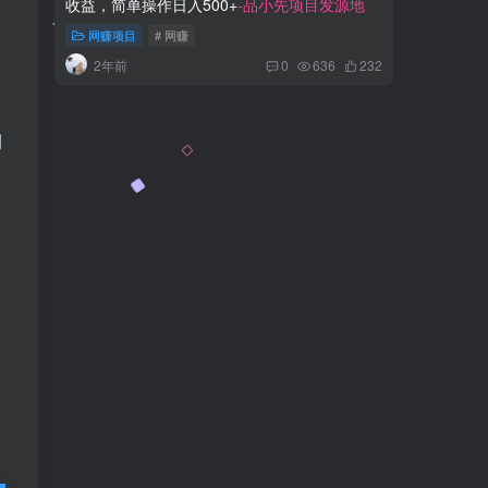
收益，简单操作日入500+
-品小先项目发源地
品小先项
网赚项目
# 网赚
网赚项
2年前
2年
0
636
232
烟