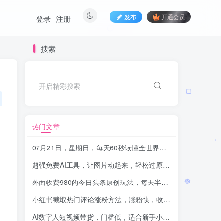
发布
开通会员
登录
注册
搜索
开启精彩搜索
热门文章
07月21日，星期日，每天60秒读懂全世界！-品小先项目发源地
超强免费AI工具，让图片动起来，轻松过原创，批量生成无脑上传，实现睡后1000+日入
外面收费980的今日头条原创玩法，每天半小时，到账300＋
-
。
小红书截取热门评论涨粉方法，涨粉快，收益高，长期项目
-
AI数字人短视频带货，门槛低，适合新手小白可做的项目