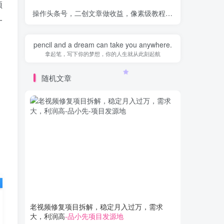
频
操作头条号，二创文章做收益，像素级教程助你副业变现！
-
一
pencil and a dream can take you anywhere.
拿起笔，写下你的梦想，你的人生就从此刻起航
随机文章
老视频修复项目拆解，稳定月入过万，需求
0成本暴
大，利润高
-品小先项目发源地
法，流量