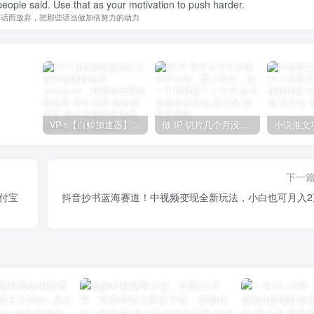
people said. Use that as your motivation to push harder.
的话而放弃，把那些话当做加倍努力的动力
VP-n【白鲸加速器】在国内也能刷油管、Instagram，我送你无限免费流量 永久免费-知名技术官-品小先项目发源地
做 IP 切片几个月没赚到什么钱，蹭上热点，靠一个视频赚了二十万-品小先项目发源地
下一
付宝
抖音抄书蓝海赛道！中视频变现全新玩法，小白也可月入2