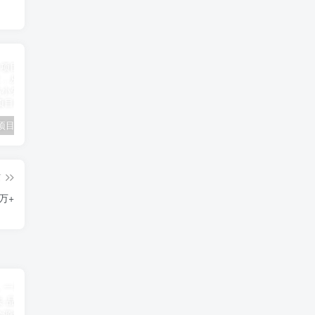
小说推文项目进阶版： AI 小说推文，从零到一全流程拆解-品小先项目发源地
抖音无人直播小游戏熊二， 单日收益500+，不封直播，收益稳定，轻松月入5w+，建议小白一定要做的项目-品小先项目发源地
无人直播电影新玩法 24 小时循环播放每天收益两千，小白闭眼干-品小先项目发源地
篇
万+