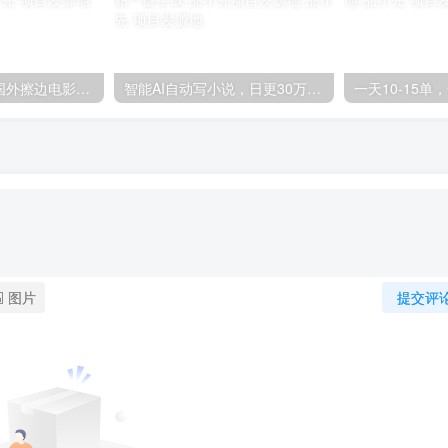
最新公众号利用国外擦边电影收费掘金多种变现方式日入500+-品小先项目发源地
智能AI自动写小说，日更30万字，可签约各大网文平台，复制粘贴一键生成-品小先项目发源地
图片
提交评