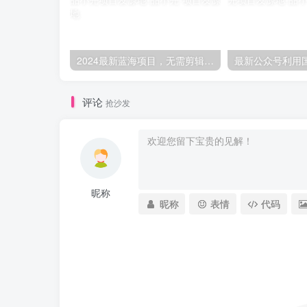
2024最新蓝海项目，无需剪辑，京东图文短视频无脑搬运月入2W+-品小先项目发源地
评论
抢沙发
昵称
昵称
表情
代码