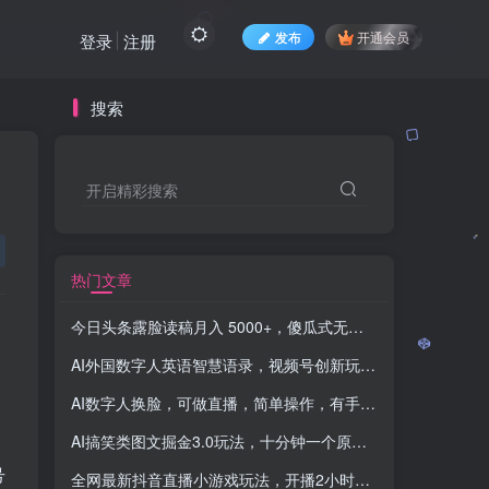
发布
开通会员
登录
注册
搜索
开启精彩搜索
热门文章
今日头条露脸读稿月入 5000+，傻瓜式无脑操作教程
-品小先
AI外国数字人英语智慧语录，视频号创新玩法，起号迅速，流量爆炸，分成计划加橱窗带货，日入1000+
AI数字人换脸，可做直播，简单操作，有手就能学会（教程+软件）
AI搞笑类图文掘金3.0玩法，十分钟一个原创，小白宝妈轻松上手，日入两三张
号
全网最新抖音直播小游戏玩法，开播2小时，躺赚1000+
-品小