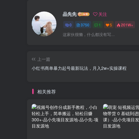
品先先
关注
0
3750
1
5
201W+
这家伙很懒，什么都没有写...
上一篇
小红书商单暴力起号最新玩法，月入2w+实操课程
相关推荐