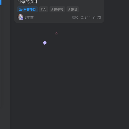
可做的项目
即可单日
网赚项目
# AI
# 短视频
# 带货
网赚项
3年前
2年
0
344
73