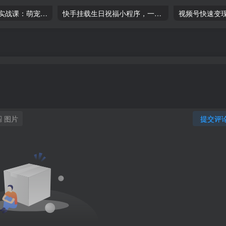
萌宠·短视频运营实战课：萌宠好物带货 0 基础到进阶（共 38 节课）-品小先项目发源地
快手挂载生日祝福小程序，一天收入300+，小白轻松上手-品小先项目发源地
图片
提交评