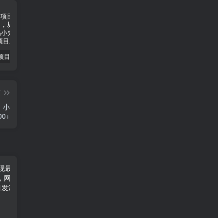
小说推文项目进阶版： AI 小说推文，从零到一全流程拆解-品小先项目发源地
抖音无人直播小游戏熊二， 单日收益500+，不封直播，收益稳定，轻松月入5w+，建议小白一定要做的项目-品小先项目发源地
无人直播电影新玩法 24 小时循环播放每天收益两千，小白闭眼干-品小先项目发源地
篇
，小
0+